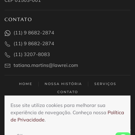
CEP 01503-001
CONTATO
(11) 9 8682-2874
(11) 9 8682-2874
(11) 3207-8083
tatiana.martins@lawrei.com
HOME
NOSSA HISTÓRIA
SERVIÇOS
CONTATO
Esse site utiliza cookies para melhorar sua
Todos os direitos reservados . 2025
experiência de navegação. Conheça nossa
Política
Política de Privacidade
de Privacidade
.